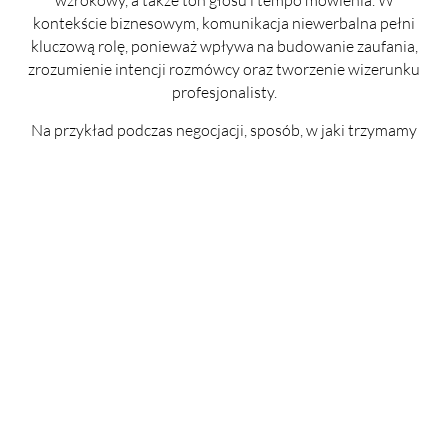
wzrokowy, a także ton głosu i tempo mówienia. W
kontekście biznesowym, komunikacja niewerbalna pełni
kluczową rolę, ponieważ wpływa na budowanie zaufania,
zrozumienie intencji rozmówcy oraz tworzenie wizerunku
profesjonalisty.
Na przykład podczas negocjacji, sposób, w jaki trzymamy
ręce, czy sposób, w jaki siedzimy, może wpływać na to, jak
jesteśmy odbierani przez partnerów. Otwarta postawa,
wyprostowana sylwetka, a także spokojne, kontrolowane
gesty mogą sprawiać, że będziemy postrzegani jako pewni
siebie i godni zaufania. Z kolei krzyżowanie rąk na piersi,
unikanie kontaktu wzrokowego czy nerwowe ruchy mogą
sugerować niepewność, zamknięcie lub brak szczerości.