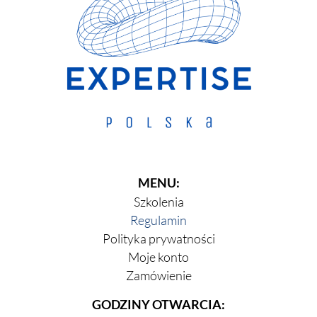
MENU:
Szkolenia
Regulamin
Polityka prywatności
Moje konto
Zamówienie
GODZINY OTWARCIA: